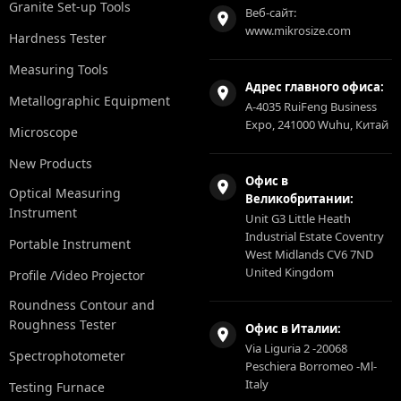
Granite Set-up Tools
Веб-сайт:
www.mikrosize.com
Hardness Tester
Measuring Tools
Адрес главного офиса:
Metallographic Equipment
A-4035 RuiFeng Business
Expo, 241000 Wuhu, Китай
Microscope
New Products
Офис в
Optical Measuring
Великобритании:
Instrument
Unit G3 Little Heath
Industrial Estate Coventry
Portable Instrument
West Midlands CV6 7ND
United Kingdom
Profile /Video Projector
Roundness Contour and
Roughness Tester
Офис в Италии:
Via Liguria 2 -20068
Spectrophotometer
Peschiera Borromeo -Ml-
Italy
Testing Furnace